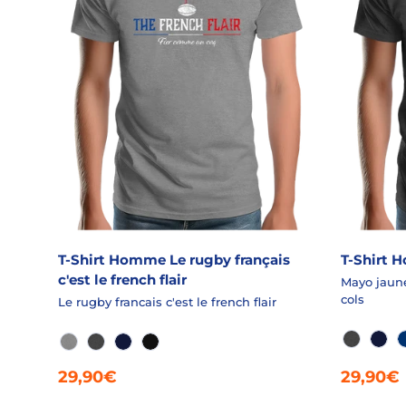
T-Shirt Homme Le rugby français
T-Shirt 
c'est le french flair
Mayo jaune
cols
Le rugby francais c'est le french flair
GRANIT 
MAR
GRIS CHINÉ
GRANIT CHINÉ
MARINE
NOIR
29,90€
29,90€