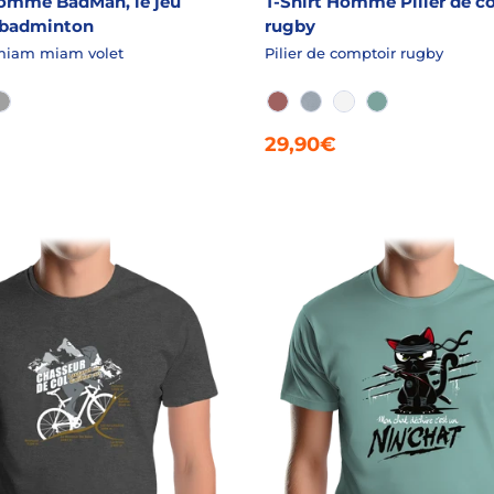
Homme BadMan, le jeu
T-Shirt Homme Pilier de c
 badminton
rugby
iam miam volet
Pilier de comptoir rugby
INÉ
A CHINÉ
ACIER
SIENNE
AQUA CHINÉ
BLANC
VERT ADISE
29,90€