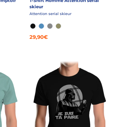
omptoir
T-Shirt Homme Attention serial
skieur
Attention serial skieur
NOIR
AZUR
GRIS CHINÉ
LICHEN
29,90€