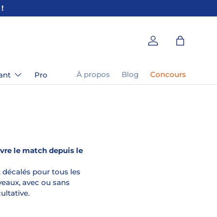
🎁 3 T-SHIRTS AC
Se connecter
Panier
À propos
Blog
Concours
ant
Pro
ivre le match depuis le
 décalés pour tous les
iveaux, avec ou sans
ultative.