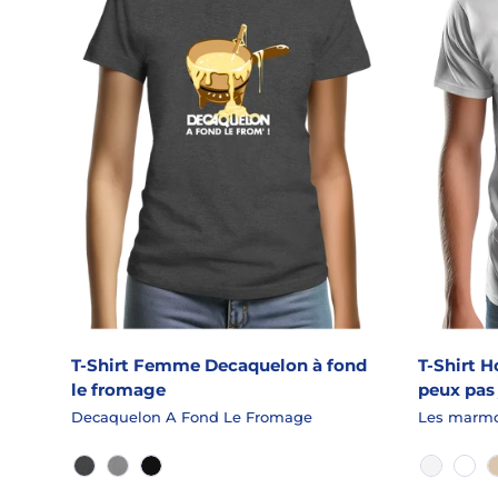
T-Shirt Femme Decaquelon à fond
T-Shirt 
le fromage
peux pas 
Decaquelon A Fond Le Fromage
Les marmot
GRANIT CHINÉ
GRIS CHINÉ
NOIR
BLANC
BLA