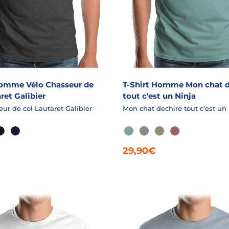
Homme Vélo Chasseur de
T-Shirt Homme Mon chat d
ret Galibier
tout c'est un Ninja
eur de col Lautaret Galibier
Mon chat dechire tout c'est un 
CHINÉ
NS USED
NOIR
MARINE
VERT ADISE
GRIS CHINÉ
LICHEN
SIENNE
29,90€