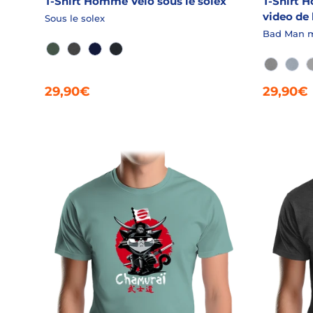
T-Shirt Homme Vélo sous le solex
T-Shirt 
video de
Sous le solex
Bad Man m
EPICEA CHINÉ
GRANIT CHINÉ
MARINE
MARINE SLUB
GRIS CH
AQU
29,90€
29,90€