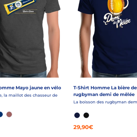
Homme Mayo jaune en vélo
T-Shirt Homme La bière de
rugbyman demi de mêlée
, la maillot des chasseur de
La boisson des rugbyman dem
CHINÉ
INE
ROYALE
SIENNE
MARINE PT
NOIR PT
29,90€