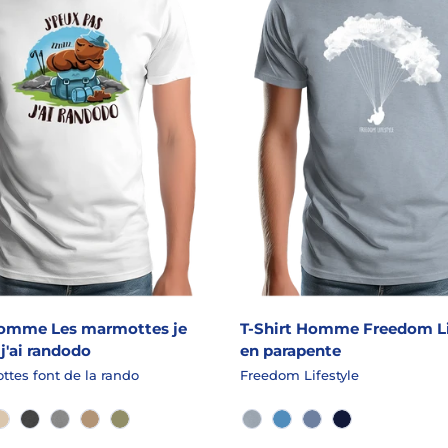
Homme Les marmottes je
T-Shirt Homme Freedom Li
j'ai randodo
en parapente
tes font de la rando
Freedom Lifestyle
NC SLUB
CRAIE
GRANIT CHINÉ
GRIS CHINÉ
HAVANNE
LICHEN
AQUA CHINÉ
AZUR
JEANS USED
MARINE