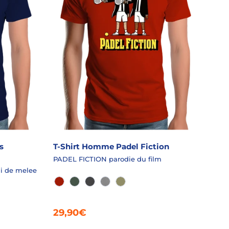
s
T-Shirt Homme Padel Fiction
PADEL FICTION parodie du film
i de melee
ROUGE
EPICEA CHINÉ
GRANIT CHINÉ
GRIS CHINÉ
LICHEN
29,90€