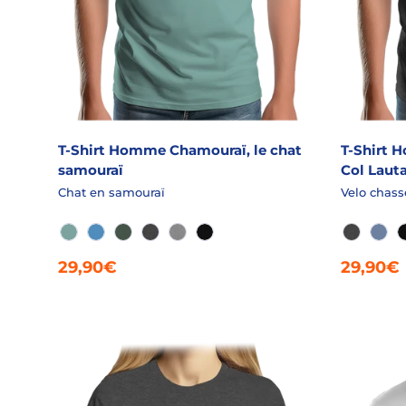
T-Shirt Homme Chamouraï, le chat
T-Shirt 
samouraï
Col Lauta
Chat en samouraï
Velo chass
VERT ADISE
AZUR
EPICEA CHINÉ
GRANIT CHINÉ
GRIS CHINÉ
NOIR
GRANIT 
JEA
29,90€
29,90€