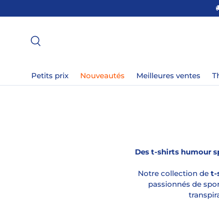
SON OFFERTE EN POINT DE RETRAIT EN FRANCE !
ALLER AU CONTENU
Recherche
Petits prix
Nouveautés
Meilleures ventes
T
Des t-shirts humour sp
Notre collection de
t-
passionnés de sport
transpir