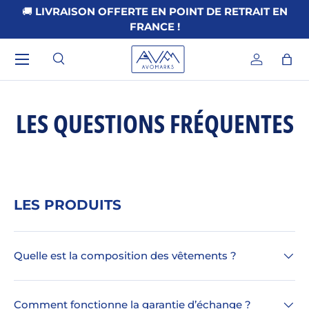
🚚
LIVRAISON OFFERTE EN POINT DE RETRAIT EN
ALLER AU CONTENU
FRANCE !
Menu
Recherche
Se connec
Pani
Recherche
Rechercher
LES QUESTIONS FRÉQUENTES
LES PRODUITS
Quelle est la composition des vêtements ?
Comment fonctionne la garantie d’échange ?