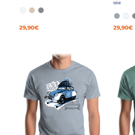
télé
BLANC
CRAIE
GRIS CHINÉ
AQUA C
BLA
29,90€
29,90€