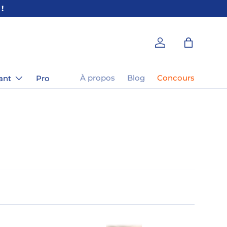
🎁 3 T-SHIRTS ACHETÉS = LE 4ᵉ 
Se connecter
Panier
À propos
Blog
Concours
ant
Pro