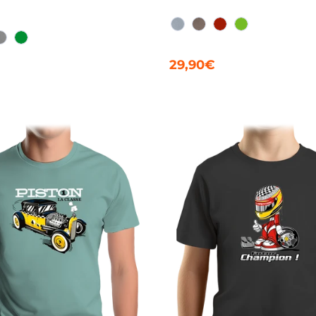
AQUA CHINÉ
FICELLE CHINÉ
ROUGE
VERT DRY
HINÉ
NC
GRIS CHINÉ
VERT TENDRE
29,90€