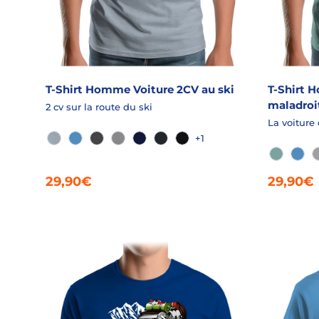
T-Shirt Homme Voiture 2CV au ski
T-Shirt 
maladroi
2 cv sur la route du ski
La voiture
+1
AQUA CHINÉ
AZUR
GRANIT CHINÉ
GRIS CHINÉ
MARINE
MARINE SLUB
NOIR
VERT AD
AZU
29,90€
29,90€