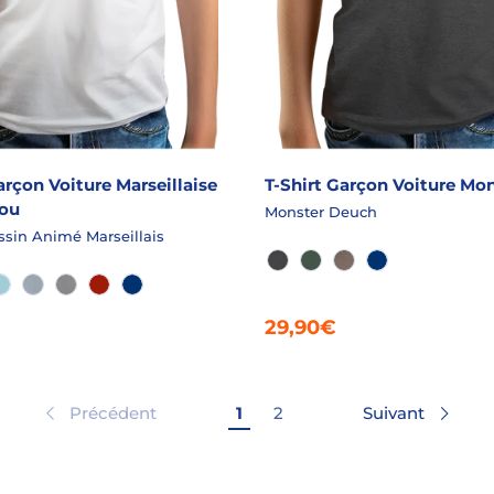
arçon Voiture Marseillaise
T-Shirt Garçon Voiture Mo
kou
Monster Deuch
ssin Animé Marseillais
GRANIT CHINÉ
EPICEA CHINÉ
FICELLE CHINÉ
ROYALE
HRACITE
AQUA
AQUA CHINÉ
GRIS CHINÉ
ROUGE
ROYALE
29,90€
Précédent
Suivant
1
2