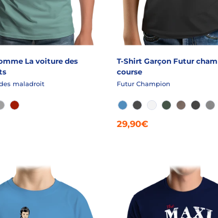
Homme La voiture des
T-Shirt Garçon Futur cham
ts
course
 des maladroit
Futur Champion
ISE
R
ACIER
ROUGE
AZUR
ANTHRACITE
BLANC
EPICEA CHINÉ
FICELLE C
GRANI
GR
29,90€