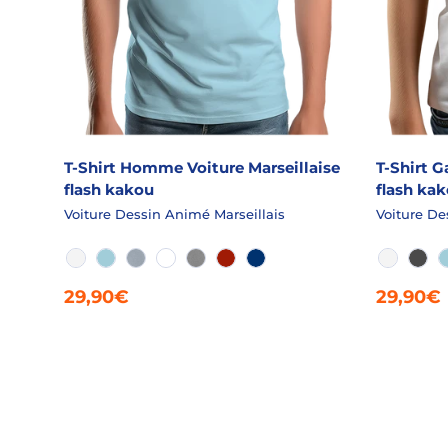
T-Shirt Homme Voiture Marseillaise
T-Shirt G
flash kakou
flash ka
Voiture Dessin Animé Marseillais
Voiture De
BLANC
AQUA
AQUA CHINÉ
BLANC SLUB
GRIS CHINÉ
ROUGE
ROYALE
BLANC
ANT
29,90€
29,90€