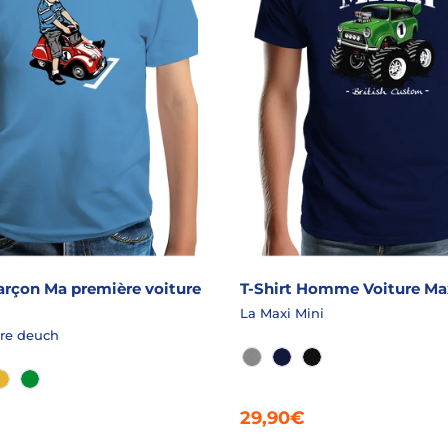
Garçon Ma première voiture
T-Shirt Homme Voiture Ma
La Maxi Mini
re deuch
GRIS CHINÉ
MARINE
NOIR
CEA CHINÉ
JAUNE
VERT TENDRE
29,90€