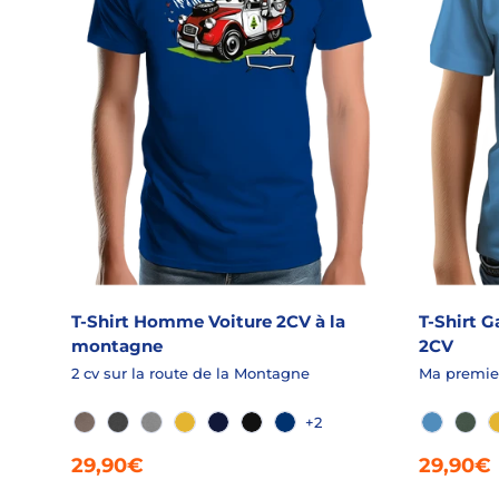
T-Shirt Homme Voiture 2CV à la
T-Shirt 
montagne
2CV
2 cv sur la route de la Montagne
Ma premie
+2
FICELLE CHINÉ
GRANIT CHINÉ
GRIS CHINÉ
JAUNE
MARINE
NOIR
ROYALE
AZUR
EPI
29,90€
29,90€