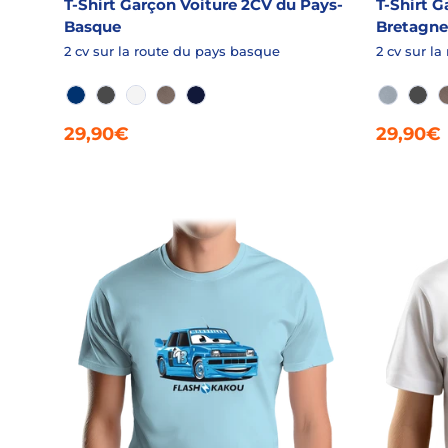
T-Shirt Garçon Voiture 2CV du Pays-
T-Shirt G
Basque
Bretagne
2 cv sur la route du pays basque
2 cv sur la
ROYALE
ANTHRACITE
BLANC
FICELLE CHINÉ
MARINE
AQUA C
ANT
29,90€
29,90€