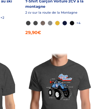
 au ski
T-Shirt Garçon Voiture 2CV à la
montagne
2 cv sur la route de la Montagne
+2
É
E
ARINE SLUB
+4
GRANIT CHINÉ
ANTHRACITE
FICELLE CHINÉ
GRIS CHINÉ
JAUNE
MARINE
NOIR
29,90€