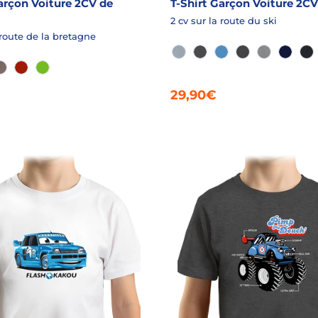
arçon Voiture 2CV de
T-Shirt Garçon Voiture 2CV
2 cv sur la route du ski
 route de la bretagne
AQUA CHINÉ
ANTHRACITE
AZUR
GRANIT CHINÉ
GRIS CHIN
MARIN
M
HINÉ
HRACITE
FICELLE CHINÉ
ROUGE
VERT DRY
29,90€