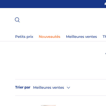
 POINT DE RETRAIT EN FRANCE !
ALLER AU CONTENU
Recherche
Petits prix
Nouveautés
Meilleures ventes
T
Trier par
Meilleures ventes