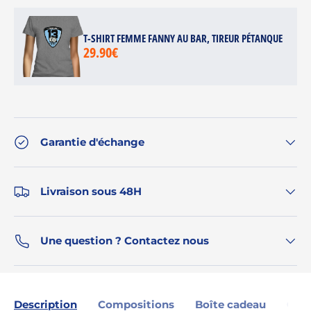
T-SHIRT FEMME FANNY AU BAR, TIREUR PÉTANQUE
29.90€
Garantie d'échange
Livraison sous 48H
Une question ? Contactez nous
Description
Compositions
Boîte cadeau
Gara