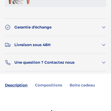
Garantie d'échange
Livraison sous 48H
Une question ? Contactez nous
Description
Compositions
Boîte cadeau
Gara