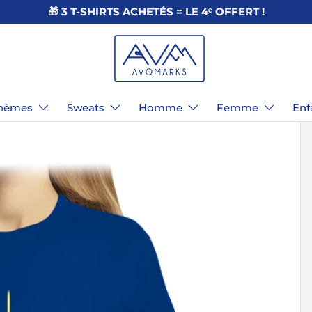
🎁 3 T-SHIRTS ACHETÉS = LE 4ᵉ OFFERT !
hèmes
Sweats
Homme
Femme
Enf