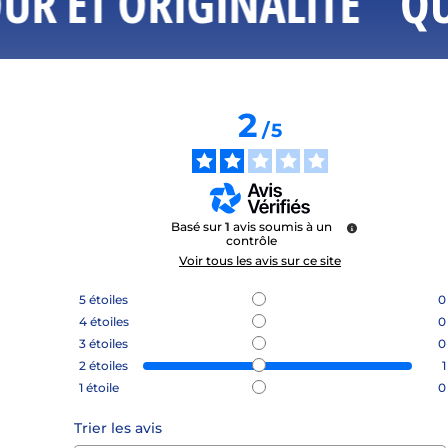
R ET ORIGINALITÉ
QUA
2
/
5
Basé sur
1
avis soumis à un
contrôle
Voir tous les avis sur ce site
5
étoiles
0
4
étoiles
0
3
étoiles
0
2
étoiles
1
1
étoile
0
Trier les avis