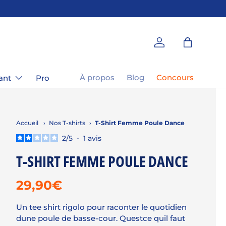
Se connecter
Panier
À propos
Blog
Concours
ant
Pro
Accueil
›
Nos T-shirts
›
T-Shirt Femme Poule Dance
2
/
5
-
1
avis
T-SHIRT FEMME POULE DANCE
29,90€
Un tee shirt rigolo pour raconter le quotidien
dune poule de basse-cour. Questce quil faut