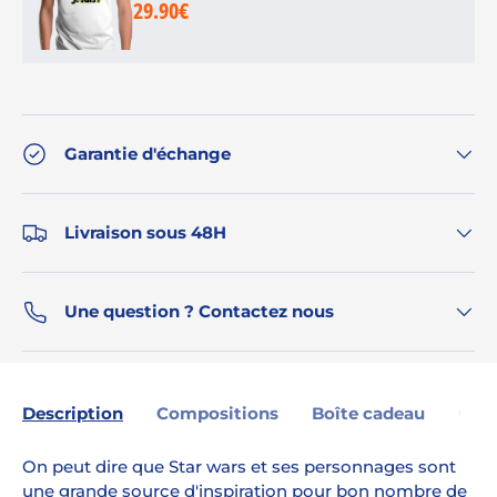
29.90€
Garantie d'échange
Livraison sous 48H
Une question ? Contactez nous
Description
Compositions
Boîte cadeau
Gara
On peut dire que Star wars et ses personnages sont
une grande source d'inspiration pour bon nombre de