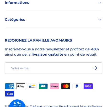
Informations
Catégories
REJOIGNEZ LA FAMILLE AVOMARKS
Inscrivez-vous à notre newsletter et profitez de
-10%
ainsi que de la
livraison gratuite
en point de retrait.
E-mail
S’INSCRI
Moyens de paiement acceptés
© 2026
Avomarks
.
Créé avec amour par
Pure Illusion
et l'
agence Nateev