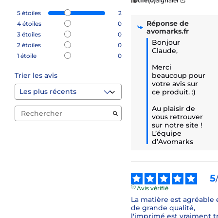
Utile
(0)
Signaler
5
étoiles
2
Réponse de
4
étoiles
0
avomarks.fr
3
étoiles
0
Bonjour 
2
étoiles
0
Claude,

1
étoile
0
Merci 
beaucoup pour 
Trier les avis
votre avis sur 
ce produit. :)

Au plaisir de 
vous retrouver 
sur notre site !

L’équipe 
d’Avomarks
5
Avis vérifié
La matière est agréable e
de grande qualité, 
l'imprimé est vraiment tr