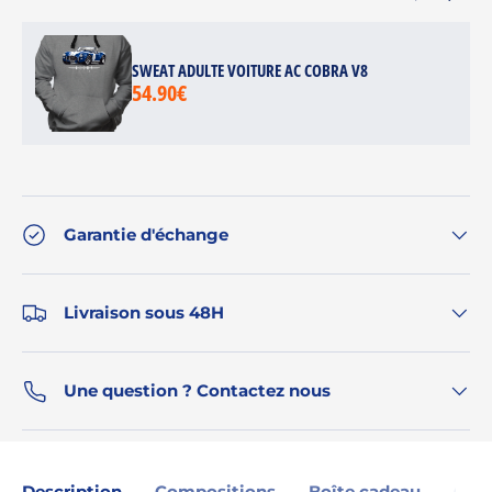
SWEAT ADULTE VOITURE AC COBRA V8
54.90€
Garantie d'échange
Livraison sous 48H
Une question ? Contactez nous
Description
Compositions
Boîte cadeau
Gara