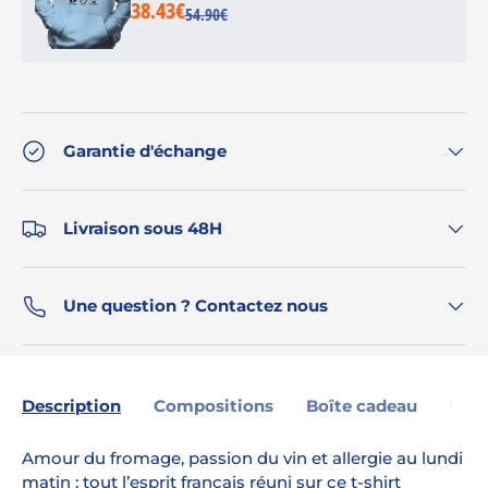
38.43€
54.90€
Garantie d'échange
Livraison sous 48H
Une question ? Contactez nous
Description
Compositions
Boîte cadeau
Gara
Amour du fromage, passion du vin et allergie au lundi
matin : tout l’esprit français réuni sur ce t-shirt